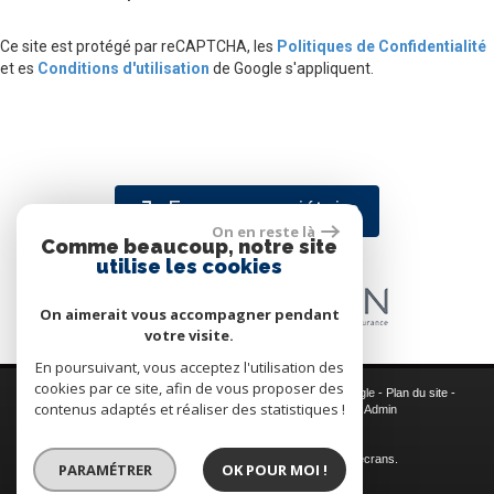
Ce site est protégé par reCAPTCHA, les
Politiques de Confidentialité
et es
Conditions d'utilisation
de Google s'appliquent.
Espace propriétaire
On en reste là
Comme beaucoup, notre site
utilise les cookies
On aimerait vous accompagner pendant
votre visite.
En poursuivant, vous acceptez l'utilisation des
cookies par ce site, afin de vous proposer des
© 2026 | Tous droits réservés | Traduction powered by Google -
Plan du site
-
contenus adaptés et réaliser des statistiques !
Mentions légales
-
Nos honoraires
-
Partenaires
-
Admin
Site internet compatible multi-supports,
un seul site adaptable à tous les types d'écrans.
PARAMÉTRER
OK POUR MOI !