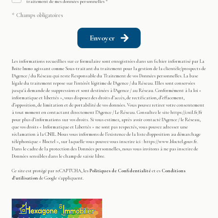
traitement de mes données personnelles *
* Champs obligatoires
Envoyer
Les informations recueillies sur ce formulaire sont enregistrées dans un fichier informatisé par La
Boite Immo agissant comme Sous-traitant du traitement pour la gestion de la clientèle/prospects de
l'Agence / du Réseau qui reste Responsable du Traitement de vos Données personnelles. La base
légale du traitement repose sur l'intérêt légitime de l'Agence / du Réseau. Elles sont conservées
jusqu'à demande de suppression et sont destinées à l'Agence / au Réseau. Conformément à la loi «
informatique et libertés », vous disposez des droits d’accès, de rectification, d’effacement,
d’opposition, de limitation et de portabilité de vos données. Vous pouvez retirer votre consentement
à tout moment en contactant directement l’Agence / Le Réseau. Consultez le site
https://cnil.fr/fr
pour plus d’informations sur vos droits. Si vous estimez, après avoir contacté l'Agence / le Réseau,
que vos droits « Informatique et Libertés » ne sont pas respectés, vous pouvez adresser une
réclamation à la CNIL. Nous vous informons de l’existence de la liste d'opposition au démarchage
téléphonique « Bloctel », sur laquelle vous pouvez vous inscrire ici :
https://www.bloctel.gouv.fr
.
Dans le cadre de la protection des Données personnelles, nous vous invitons à ne pas inscrire de
Données sensibles dans le champ de saisie libre.
Ce site est protégé par reCAPTCHA, les
Politiques de Confidentialité
et es
Conditions
d'utilisation
de Google s'appliquent.