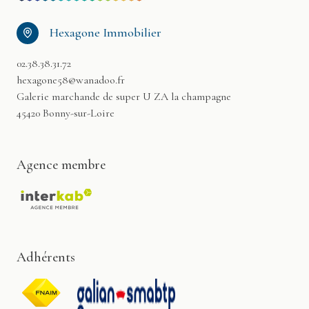
Hexagone Immobilier
02.38.38.31.72
hexagone58@wanadoo.fr
Galerie marchande de super U ZA la champagne
45420 Bonny-sur-Loire
Agence membre
Adhérents