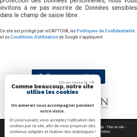
protection des Données personnelles, nous vous
invitons à ne pas inscrire de Données sensibles
dans le champ de saisie libre.
Ce site est protégé par reCAPTCHA, les
Politiques de Confidentialité
et es
Conditions d'utilisation
de Google s'appliquent.
Espace propriétaire
On en reste là
Comme beaucoup, notre site
utilise les cookies
On aimerait vous accompagner pendant
votre visite.
En poursuivant, vous acceptez l'utilisation des
cookies par ce site, afin de vous proposer des
© 2026 | Tous droits réservés | Traduction powered by Google -
Plan du site
-
contenus adaptés et réaliser des statistiques !
Mentions légales
-
Nos honoraires
-
Partenaires
-
Admin