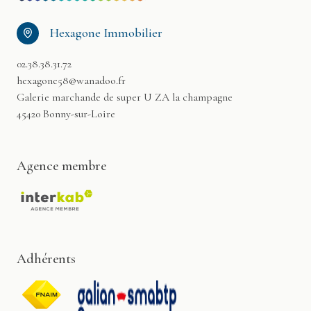
Hexagone Immobilier
02.38.38.31.72
hexagone58@wanadoo.fr
Galerie marchande de super U ZA la champagne
45420 Bonny-sur-Loire
Agence membre
Adhérents