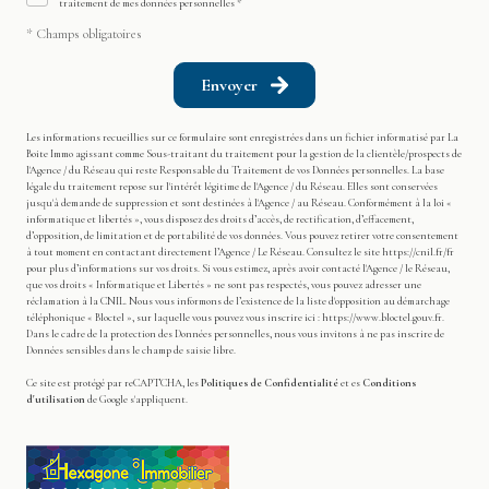
traitement de mes données personnelles *
* Champs obligatoires
Envoyer
Les informations recueillies sur ce formulaire sont enregistrées dans un fichier informatisé par La
Boite Immo agissant comme Sous-traitant du traitement pour la gestion de la clientèle/prospects de
l'Agence / du Réseau qui reste Responsable du Traitement de vos Données personnelles. La base
légale du traitement repose sur l'intérêt légitime de l'Agence / du Réseau. Elles sont conservées
jusqu'à demande de suppression et sont destinées à l'Agence / au Réseau. Conformément à la loi «
informatique et libertés », vous disposez des droits d’accès, de rectification, d’effacement,
d’opposition, de limitation et de portabilité de vos données. Vous pouvez retirer votre consentement
à tout moment en contactant directement l’Agence / Le Réseau. Consultez le site
https://cnil.fr/fr
pour plus d’informations sur vos droits. Si vous estimez, après avoir contacté l'Agence / le Réseau,
que vos droits « Informatique et Libertés » ne sont pas respectés, vous pouvez adresser une
réclamation à la CNIL. Nous vous informons de l’existence de la liste d'opposition au démarchage
téléphonique « Bloctel », sur laquelle vous pouvez vous inscrire ici :
https://www.bloctel.gouv.fr
.
Dans le cadre de la protection des Données personnelles, nous vous invitons à ne pas inscrire de
Données sensibles dans le champ de saisie libre.
Ce site est protégé par reCAPTCHA, les
Politiques de Confidentialité
et es
Conditions
d'utilisation
de Google s'appliquent.